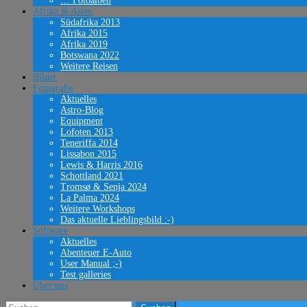
… Fotoalben
Afrika & Asien
Südafrika 2013
Afrika 2015
Afrika 2019
Botswana 2022
Weitere Reisen
Bilder
Fotografie
Aktuelles
Astro-Blog
Equipment
Lofoten 2013
Teneriffa 2014
Lissabon 2015
Lewis & Harris 2016
Schottland 2021
Tromsø & Senja 2024
La Palma 2024
Weitere Workshops
Das aktuelle Lieblingsbild :-)
Software
Aktuelles
Abenteuer E-Auto
User Manual ;-)
Test galleries
Über uns
Suchen