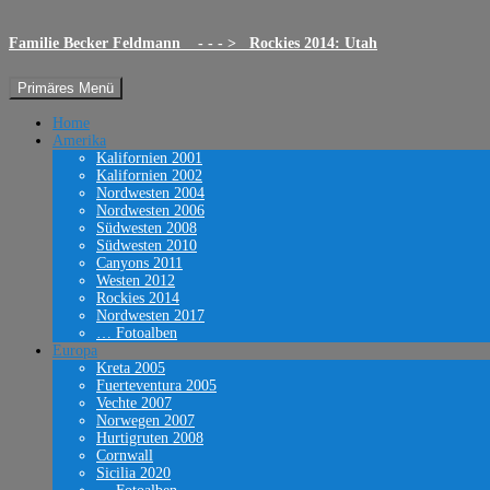
Familie Becker Feldmann - - - > Rockies 2014: Utah
Suchen
Zum
Primäres Menü
Inhalt
springen
Home
Amerika
Kalifornien 2001
Kalifornien 2002
Nordwesten 2004
Nordwesten 2006
Südwesten 2008
Südwesten 2010
Canyons 2011
Westen 2012
Rockies 2014
Nordwesten 2017
… Fotoalben
Europa
Kreta 2005
Fuerteventura 2005
Vechte 2007
Norwegen 2007
Hurtigruten 2008
Cornwall
Sicilia 2020