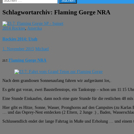
nach:
Schlagwortarchiv: Flaming Gorge NRA
2014 Rockies
,
Amerika
Rockies 2014: Utah
1. November 2015
Michael
Flaming Gorge NRA
23.7.
Nach dem grandiosen Sonnenaufang fahren wir aufgeräumt los,.
Es geht gut voran, zwei Baustellenstops, ein Tankstopp – schon um 11:15 Uhr
Eine Stunde Einkaufen, dann noch eine gute Stunde für die restlichen 48 
Hier gibt es Hitze, Sonne, Wasser, Pronghorns auf den Campsites (zu Karlas Be
… und das Osprey-Nest entdecken (2 Eltern, 2 Junge :) , Baden, Wasserschlac
Schlussendlich endet der lange Fahrtag in Muße und Erholung … und einem 