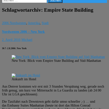
nach:
Schlagwortarchiv: Empire State Building
2006 Nordwesten
,
Amerika
,
Stadt
Nordwesten 2006 – New York
2. April 2016
Michael
30.7.-2.8.2006: New York
New York: Blick vom Empire State Building auf Süd-Manhattan
Ankunft im Hotel
Aus Denver kommen wir erst mit 3 Stunden Verspätung weg, gerade noch
früh genug, um kurz vor Mitternacht in La Guardia zu landen (ab 24:00
Uhr ist LGA geschlossen).
Die Taxifahrt nach Downtown geht dafür umso schneller ;-) … und
das Embassy Suites Manhattan (heute ist dort das Hilton Conrad