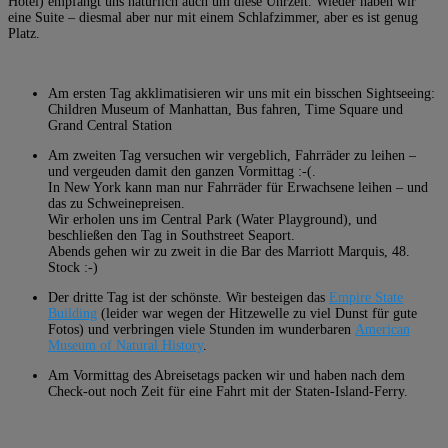
Hotel) empfängt uns natürlich auch um diese Uhrzeit. Wieder haben wir
eine Suite – diesmal aber nur mit einem Schlafzimmer, aber es ist genug
Platz.
Am ersten Tag akklimatisieren wir uns mit ein bisschen Sightseeing:
Children Museum of Manhattan, Bus fahren, Time Square und
Grand Central Station
Am zweiten Tag versuchen wir vergeblich, Fahrräder zu leihen –
und vergeuden damit den ganzen Vormittag :-(.
In New York kann man nur Fahrräder für Erwachsene leihen – und
das zu Schweinepreisen.
Wir erholen uns im Central Park (Water Playground), und
beschließen den Tag in Southstreet Seaport.
Abends gehen wir zu zweit in die Bar des Marriott Marquis, 48.
Stock :-)
Der dritte Tag ist der schönste. Wir besteigen das
Empire State
Building
(leider war wegen der Hitzewelle zu viel Dunst für gute
Fotos) und verbringen viele Stunden im wunderbaren
American
Museum of Natural History
.
Am Vormittag des Abreisetags packen wir und haben nach dem
Check-out noch Zeit für eine Fahrt mit der Staten-Island-Ferry.