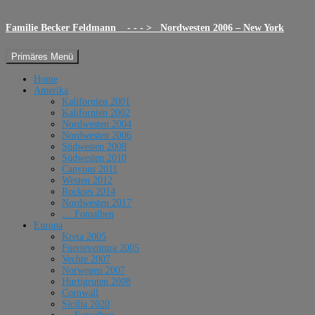
Familie Becker Feldmann - - - > Nordwesten 2006 – New York
Suchen
Zum
Primäres Menü
Inhalt
springen
Home
Amerika
Kalifornien 2001
Kalifornien 2002
Nordwesten 2004
Nordwesten 2006
Südwesten 2008
Südwesten 2010
Canyons 2011
Westen 2012
Rockies 2014
Nordwesten 2017
… Fotoalben
Europa
Kreta 2005
Fuerteventura 2005
Vechte 2007
Norwegen 2007
Hurtigruten 2008
Cornwall
Sicilia 2020