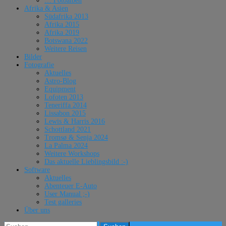
… Fotoalben
Afrika & Asien
Südafrika 2013
Afrika 2015
Afrika 2019
Botswana 2022
Weitere Reisen
Bilder
Fotografie
Aktuelles
Astro-Blog
Equipment
Lofoten 2013
Teneriffa 2014
Lissabon 2015
Lewis & Harris 2016
Schottland 2021
Tromsø & Senja 2024
La Palma 2024
Weitere Workshops
Das aktuelle Lieblingsbild :-)
Software
Aktuelles
Abenteuer E-Auto
User Manual ;-)
Test galleries
Über uns
Suchen