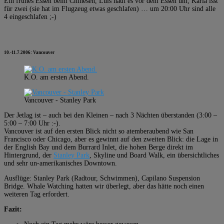
Ein frühes Essen beim Chinesen, Luis haut es vor dem Essen um, Karla isst
für zwei (sie hat im Flugzeug etwas geschlafen) … um 20:00 Uhr sind alle
4 eingeschlafen ;-)
10.-11.7.2006: Vancouver
K.O. am ersten Abend.
Vancouver - Stanley Park
Der Jetlag ist – auch bei den Kleinen – nach 3 Nächten überstanden (3:00 –
5:00 – 7:00 Uhr :-).
Vancouver ist auf den ersten Blick nicht so atemberaubend wie San
Francisco oder Chicago, aber es gewinnt auf den zweiten Blick: die Lage in
der English Bay und dem Burrard Inlet, die hohen Berge direkt im
Hintergrund, der
Stanley Park
, Skyline und Board Walk, ein übersichtliches
und sehr un-amerikanisches Downtown.
Ausflüge: Stanley Park (Radtour, Schwimmen), Capilano Suspension
Bridge. Whale Watching hatten wir überlegt, aber das hätte noch einen
weiteren Tag erfordert.
Fazit: