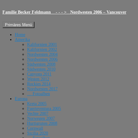
Familie Becker Feldmann - - - > Nordwesten 2006 – Vancouver
Suchen
Zum
Primäres Menü
Inhalt
springen
Home
Amerika
Kalifornien 2001
Kalifornien 2002
Nordwesten 2004
Nordwesten 2006
Südwesten 2008
Südwesten 2010
Canyons 2011
Westen 2012
Rockies 2014
Nordwesten 2017
… Fotoalben
Europa
Kreta 2005
Fuerteventura 2005
Vechte 2007
Norwegen 2007
Hurtigruten 2008
Cornwall
Sicilia 2020