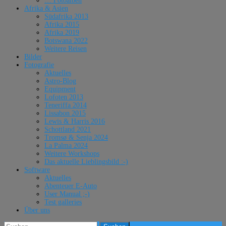
… Fotoalben
Afrika & Asien
Südafrika 2013
Afrika 2015
Afrika 2019
Botswana 2022
Weitere Reisen
Bilder
Fotografie
Aktuelles
Astro-Blog
Equipment
Lofoten 2013
Teneriffa 2014
Lissabon 2015
Lewis & Harris 2016
Schottland 2021
Tromsø & Senja 2024
La Palma 2024
Weitere Workshops
Das aktuelle Lieblingsbild :-)
Software
Aktuelles
Abenteuer E-Auto
User Manual ;-)
Test galleries
Über uns
Suchen