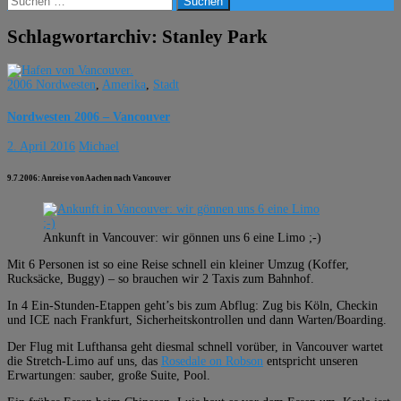
nach:
Schlagwortarchiv: Stanley Park
2006 Nordwesten
,
Amerika
,
Stadt
Nordwesten 2006 – Vancouver
2. April 2016
Michael
9.7.2006: Anreise von Aachen nach Vancouver
Ankunft in Vancouver: wir gönnen uns 6 eine Limo ;-)
Mit 6 Personen ist so eine Reise schnell ein kleiner Umzug (Koffer,
Rucksäcke, Buggy) – so brauchen wir 2 Taxis zum Bahnhof.
In 4 Ein-Stunden-Etappen geht’s bis zum Abflug: Zug bis Köln, Checkin
und ICE nach Frankfurt, Sicherheitskontrollen und dann Warten/Boarding.
Der Flug mit Lufthansa geht diesmal schnell vorüber, in Vancouver wartet
die Stretch-Limo auf uns, das
Rosedale on Robson
entspricht unseren
Erwartungen: sauber, große Suite, Pool.