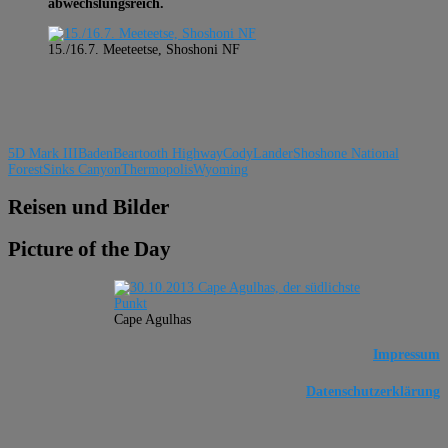
abwechslungsreich.
15./16.7. Meeteetse, Shoshoni NF
5D Mark III
Baden
Beartooth Highway
Cody
Lander
Shoshone National
Forest
Sinks Canyon
Thermopolis
Wyoming
Reisen und Bilder
Picture of the Day
Cape Agulhas
Impressum
Datenschutzerklärung