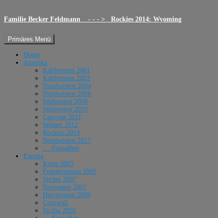
Familie Becker Feldmann - - - > Rockies 2014: Wyoming
Suchen
Zum
Primäres Menü
Inhalt
springen
Home
Amerika
Kalifornien 2001
Kalifornien 2002
Nordwesten 2004
Nordwesten 2006
Südwesten 2008
Südwesten 2010
Canyons 2011
Westen 2012
Rockies 2014
Nordwesten 2017
… Fotoalben
Europa
Kreta 2005
Fuerteventura 2005
Vechte 2007
Norwegen 2007
Hurtigruten 2008
Cornwall
Sicilia 2020