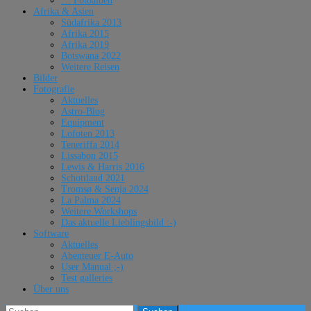
… Fotoalben
Afrika & Asien
Südafrika 2013
Afrika 2015
Afrika 2019
Botswana 2022
Weitere Reisen
Bilder
Fotografie
Aktuelles
Astro-Blog
Equipment
Lofoten 2013
Teneriffa 2014
Lissabon 2015
Lewis & Harris 2016
Schottland 2021
Tromsø & Senja 2024
La Palma 2024
Weitere Workshops
Das aktuelle Lieblingsbild :-)
Software
Aktuelles
Abenteuer E-Auto
User Manual ;-)
Test galleries
Über uns
Suchen