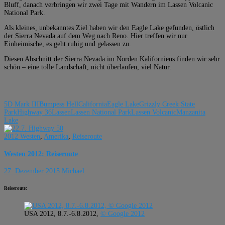
Bluff, danach verbringen wir zwei Tage mit Wandern im Lassen Volcanic
National Park.
Als kleines, unbekanntes Ziel haben wir den Eagle Lake gefunden, östlich
der Sierra Nevada auf dem Weg nach Reno. Hier treffen wir nur
Einheimische, es geht ruhig und gelassen zu.
Diesen Abschnitt der Sierra Nevada im Norden Kaliforniens finden wir sehr
schön – eine tolle Landschaft, nicht überlaufen, viel Natur.
5D Mark III
Bumpess Hell
California
Eagle Lake
Grizzly Creek State
Park
Highway 36
Lassen
Lassen National Park
Lassen Volcanic
Manzanita
Lake
2012 Westen
,
Amerika
,
Reiseroute
Westen 2012: Reiseroute
27. Dezember 2015
Michael
Reiseroute:
USA 2012, 8.7.-6.8.2012,
© Google 2012