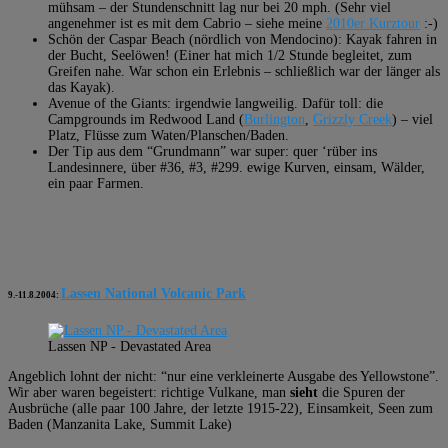
mühsam – der Stundenschnitt lag nur bei 20 mph. (Sehr viel
angenehmer ist es mit dem Cabrio – siehe meine
2010er Kurztour
:-)
Schön der Caspar Beach (nördlich von Mendocino): Kayak fahren in
der Bucht, Seelöwen! (Einer hat mich 1/2 Stunde begleitet, zum
Greifen nahe. War schon ein Erlebnis – schließlich war der länger als
das Kayak).
Avenue of the Giants: irgendwie langweilig. Dafür toll: die
Campgrounds im Redwood Land (
Burlington
,
Grizzly Creek
) – viel
Platz, Flüsse zum Waten/Planschen/Baden.
Der Tip aus dem “Grundmann” war super: quer ‘rüber ins
Landesinnere, über #36, #3, #299. ewige Kurven, einsam, Wälder,
ein paar Farmen.
Lassen National Volcanic Park
9.-11.8.2004:
Lassen NP - Devastated Area
Angeblich lohnt der nicht: “nur eine verkleinerte Ausgabe des Yellowstone”.
Wir aber waren begeistert: richtige Vulkane, man
sieht
die Spuren der
Ausbrüche (alle paar 100 Jahre, der letzte 1915-22), Einsamkeit, Seen zum
Baden (Manzanita Lake, Summit Lake)