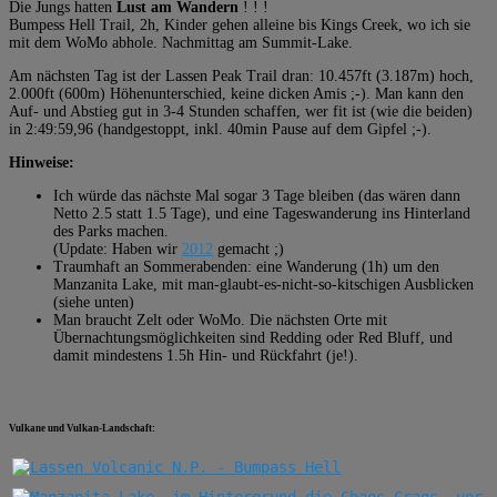
Die Jungs hatten
Lust am Wandern
! ! !
Bumpess Hell Trail, 2h, Kinder gehen alleine bis Kings Creek, wo ich sie
mit dem WoMo abhole. Nachmittag am Summit-Lake.
Am nächsten Tag ist der Lassen Peak Trail dran: 10.457ft (3.187m) hoch,
2.000ft (600m) Höhenunterschied, keine dicken Amis ;-). Man kann den
Auf- und Abstieg gut in 3-4 Stunden schaffen, wer fit ist (wie die beiden)
in 2:49:59,96 (handgestoppt, inkl. 40min Pause auf dem Gipfel ;-).
Hinweise:
Ich würde das nächste Mal sogar 3 Tage bleiben (das wären dann
Netto 2.5 statt 1.5 Tage), und eine Tageswanderung ins Hinterland
des Parks machen.
(Update: Haben wir
2012
gemacht ;)
Traumhaft an Sommerabenden: eine Wanderung (1h) um den
Manzanita Lake, mit man-glaubt-es-nicht-so-kitschigen Ausblicken
(siehe unten)
Man braucht Zelt oder WoMo. Die nächsten Orte mit
Übernachtungsmöglichkeiten sind Redding oder Red Bluff, und
damit mindestens 1.5h Hin- und Rückfahrt (je!).
Vulkane und Vulkan-Landschaft: