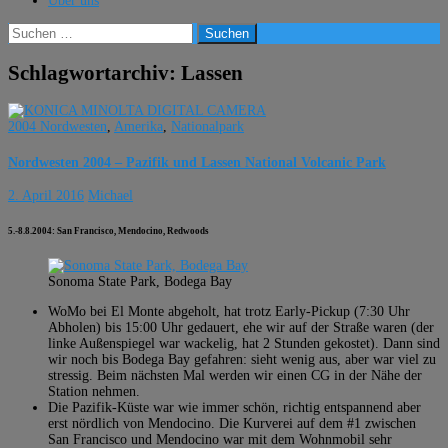
Über uns
Suchen
nach:
Schlagwortarchiv: Lassen
2004 Nordwesten
,
Amerika
,
Nationalpark
Nordwesten 2004 – Pazifik und Lassen National Volcanic Park
2. April 2016
Michael
5.-8.8.2004: San Francisco, Mendocino, Redwoods
Sonoma State Park, Bodega Bay
WoMo bei El Monte abgeholt, hat trotz Early-Pickup (7:30 Uhr
Abholen) bis 15:00 Uhr gedauert, ehe wir auf der Straße waren (der
linke Außenspiegel war wackelig, hat 2 Stunden gekostet). Dann sind
wir noch bis Bodega Bay gefahren: sieht wenig aus, aber war viel zu
stressig. Beim nächsten Mal werden wir einen CG in der Nähe der
Station nehmen.
Die Pazifik-Küste war wie immer schön, richtig entspannend aber
erst nördlich von Mendocino. Die Kurverei auf dem #1 zwischen
San Francisco und Mendocino war mit dem Wohnmobil sehr