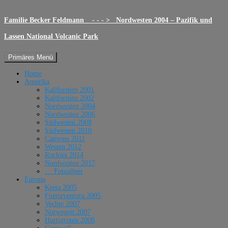
Familie Becker Feldmann - - - > Nordwesten 2004 – Pazifik und
Lassen National Volcanic Park
Suchen
Zum
Primäres Menü
Inhalt
springen
Home
Amerika
Kalifornien 2001
Kalifornien 2002
Nordwesten 2004
Nordwesten 2006
Südwesten 2008
Südwesten 2010
Canyons 2011
Westen 2012
Rockies 2014
Nordwesten 2017
… Fotoalben
Europa
Kreta 2005
Fuerteventura 2005
Vechte 2007
Norwegen 2007
Hurtigruten 2008