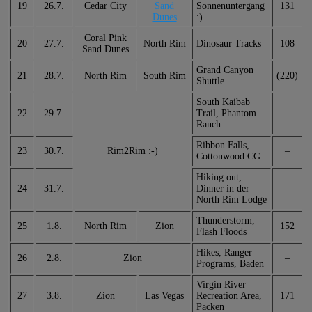
19
26.7.
Cedar City
Sand
Sonnenuntergang
131
Dunes
:)
Coral Pink
20
27.7.
North Rim
Dinosaur Tracks
108
Sand Dunes
Grand Canyon
21
28.7.
North Rim
South Rim
(220)
Shuttle
South Kaibab
22
29.7.
Trail, Phantom
–
Ranch
Ribbon Falls,
23
30.7.
Rim2Rim :-)
–
Cottonwood CG
Hiking out,
24
31.7.
Dinner in der
–
North Rim Lodge
Thunderstorm,
25
1.8.
North Rim
Zion
152
Flash Floods
Hikes, Ranger
26
2.8.
Zion
–
Programs, Baden
Virgin River
27
3.8.
Zion
Las Vegas
Recreation Area,
171
Packen