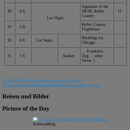
Signature of the
28
4.8.
MGM, Roller
12
Coaster
Las Vegas
Roller Coaster,
29
5.8.
Flightlinez
Rückflug via
30
6.8.
Las Vegas
…
Chicago …
… Frankfurt,
31
7.8.
…
Aachen
Zug … ohne
Stress :)
5D Mark III
Arizona
California
Grand Canyon
Las
Vegas
Lassen
Nevada
Redwoods
Route
San Francisco
Utah
Zion
Reisen und Bilder
Picture of the Day
Kohlweißling