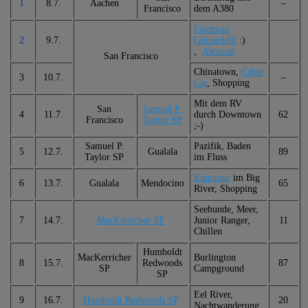
1
8.7.
Aachen
–
Francisco
dem A380
Fairmont
2
9.7.
Ghirardelli
:)
,
Alcatraz
San Francisco
Chinatown,
Cable
3
10.7.
–
Car
, Shopping
Mit dem RV
San
Samuel P.
4
11.7.
durch Downtown
62
Francisco
Taylor SP
;-)
Samuel P.
Pazifik, Baden
5
12.7.
Gualala
89
Taylor SP
im Fluss
Kanutour
im Big
6
13.7.
Gualala
Mendocino
65
River, Shopping
Seehunde, Meer,
7
14.7.
MacKerricher SP
Junior Ranger,
11
Chillen
Humboldt
MacKerricher
Burlington
8
15.7.
Redwoods
87
SP
Campground
SP
Eel River,
9
16.7.
Humboldt Redwoods SP
20
Nachtwanderung