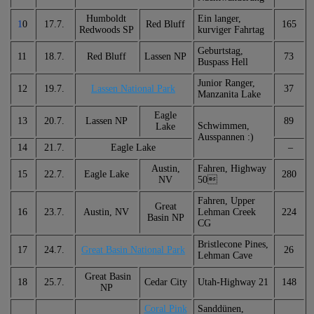
Humboldt
Ein langer,
1
0
17.7.
Red Bluff
165
Redwoods SP
kurviger Fahrtag
Geburtstag,
11
18.7.
Red Bluff
Lassen NP
73
Buspass Hell
Junior Ranger,
12
19.7.
Lassen National Park
37
Manzanita Lake
Eagle
13
20.7.
Lassen NP
89
Schwimmen,
Lake
Ausspannen :)
14
21.7.
Eagle Lake
–
Austin,
Fahren, Highway
15
22.7.
Eagle Lake
280
NV
50
Fahren, Upper
Great
16
23.7.
Austin, NV
Lehman Creek
224
Basin NP
CG
Bristlecone Pines,
17
24.7.
Great Basin National Park
26
Lehman Cave
Great Basin
18
25.7.
Cedar City
Utah-Highway 21
148
NP
Coral Pink
Sanddünen,