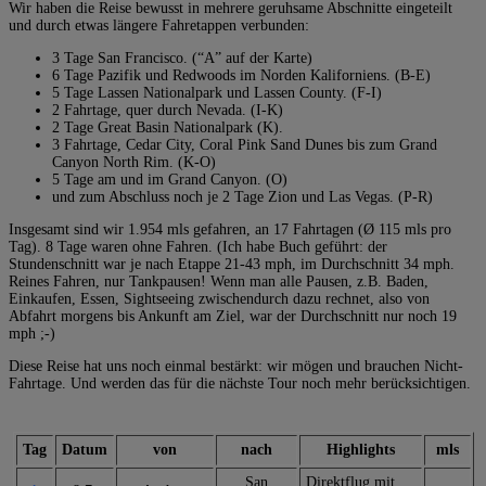
Wir haben die Reise bewusst in mehrere geruhsame Abschnitte eingeteilt
und durch etwas längere Fahretappen verbunden:
3 Tage San Francisco. (“A” auf der Karte)
6 Tage Pazifik und Redwoods im Norden Kaliforniens. (B-E)
5 Tage Lassen Nationalpark und Lassen County. (F-I)
2 Fahrtage, quer durch Nevada. (I-K)
2 Tage Great Basin Nationalpark (K).
3 Fahrtage, Cedar City, Coral Pink Sand Dunes bis zum Grand
Canyon North Rim. (K-O)
5 Tage am und im Grand Canyon. (O)
und zum Abschluss noch je 2 Tage Zion und Las Vegas. (P-R)
Insgesamt sind wir 1.954 mls gefahren, an 17 Fahrtagen (Ø 115 mls pro
Tag). 8 Tage waren ohne Fahren. (Ich habe Buch geführt: der
Stundenschnitt war je nach Etappe 21-43 mph, im Durchschnitt 34 mph.
Reines Fahren, nur Tankpausen! Wenn man alle Pausen, z.B. Baden,
Einkaufen, Essen, Sightseeing zwischendurch dazu rechnet, also von
Abfahrt morgens bis Ankunft am Ziel, war der Durchschnitt nur noch 19
mph ;-)
Diese Reise hat uns noch einmal bestärkt: wir mögen und brauchen Nicht-
Fahrtage. Und werden das für die nächste Tour noch mehr berücksichtigen.
Tag
Datum
von
nach
Highlights
mls
San
Direktflug mit