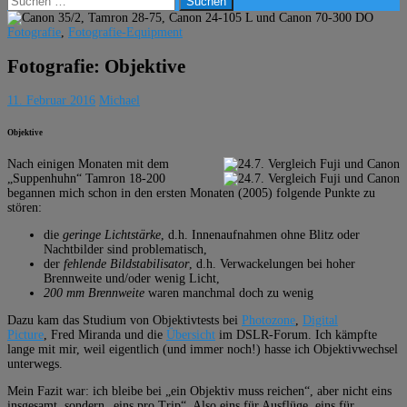
nach:
Fotografie
,
Fotografie-Equipment
Fotografie: Objektive
11. Februar 2016
Michael
Objektive
Nach einigen Monaten mit dem
„Suppenhuhn“ Tamron 18-200
begannen mich schon in den ersten Monaten (2005) folgende Punkte zu
stören:
die
geringe Lichtstärke
, d.h. Innenaufnahmen ohne Blitz oder
Nachtbilder sind problematisch,
der
fehlende Bildstabilisator
, d.h. Verwackelungen bei hoher
Brennweite und/oder wenig Licht,
200 mm
Brennweite
waren manchmal doch zu wenig
Dazu kam das Studium von Objektivtests bei
Photozone
,
Digital
Picture
, Fred Miranda und die
Übersicht
im DSLR-Forum. Ich kämpfte
lange mit mir, weil eigentlich (und immer noch!) hasse ich Objektivwechsel
unterwegs.
Mein Fazit war: ich bleibe bei „ein Objektiv muss reichen“, aber nicht eins
insgesamt, sondern „eins pro Trip“. Also eins für Ausflüge, eins für