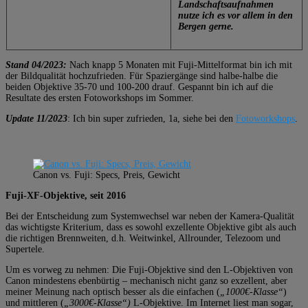
Landschaftsaufnahmen
nutze ich es vor allem in den
Bergen gerne.
Stand 04/2023:
Nach knapp 5 Monaten mit Fuji-Mittelformat bin ich mit
der Bildqualität hochzufrieden. Für Spaziergänge sind halbe-halbe die
beiden Objektive 35-70 und 100-200 drauf. Gespannt bin ich auf die
Resultate des ersten Fotoworkshops im Sommer.
Update 11/2023
: Ich bin super zufrieden, 1a, siehe bei den
Fotoworkshops
.
Canon vs. Fuji: Specs, Preis, Gewicht
Fuji-XF-Objektive, seit 2016
Bei der Entscheidung zum Systemwechsel war neben der Kamera-Qualität
das wichtigste Kriterium, dass es sowohl exzellente Objektive gibt als auch
die richtigen Brennweiten, d.h. Weitwinkel, Allrounder, Telezoom und
Supertele.
Um es vorweg zu nehmen: Die Fuji-Objektive sind den L-Objektiven von
Canon mindestens ebenbürtig – mechanisch nicht ganz so exzellent, aber
meiner Meinung nach optisch besser als die einfachen (
„1000€-Klasse“
)
und mittleren (
„3000€-Klasse“)
L-Objektive. Im Internet liest man sogar,