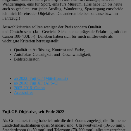
Wanderungen, eins für Sport, eins fürs Museum. (Das habe ich bis heute
auch so gehalten: vor jeden Ausflug, Wanderung, Spaziergang entscheide
ich mich für eins der Objektive. Die anderen bleiben zuhause bzw. im
Fahrzeug.)
Auswahlkriterien sollten weniger der Preis sondern Qualität
und
Gewicht
sein. (Ja – Gewicht. Siehe meine prägende Erfahrung mit dem
Canon 100-400L ;-). Daneben haben sich für mich mittlerweile als
wichtigste Kriterien herausgestellt:
Qualität in Auflösung, Kontrast und Farbe,
Autofokus-Genauigkeit und -Geschwindigkeit,
Bildstabilisator.
ab 2022: Fuji GF (Mittelformat)
ab 2016: Fuji XF (APS-C)
2005-2016: Canon
Accessoires
Fuji-GF-Objektive, seit Ende 2022
Als Grundausstattung habe ich mir die drei Zooms zugelegt, die für meine
Landschaftsaufnahmen quasi Standard sind: Ultraweitwinkel (16-35 mm),
Standardzoom (+-50 mm) und Telezoom (70-200 mm), alles umgerechnet