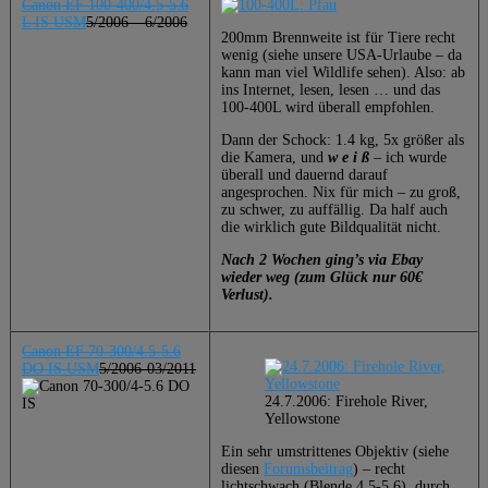
Canon EF 100-400/4.5-5.6
L IS USM
5/2006 – 6/2006
200mm Brennweite ist für Tiere recht
wenig (siehe unsere USA-Urlaube – da
kann man viel Wildlife sehen). Also: ab
ins Internet, lesen, lesen … und das
100-400L wird überall empfohlen.
Dann der Schock: 1.4 kg, 5x größer als
die Kamera, und
w e i ß
– ich wurde
überall und dauernd darauf
angesprochen. Nix für mich – zu groß,
zu schwer, zu auffällig. Da half auch
die wirklich gute Bildqualität nicht.
Nach 2 Wochen ging’s via Ebay
wieder weg (zum Glück nur 60€
Verlust).
Canon EF 70-300/4.5-5.6
DO IS USM
5/2006-03/2011
24.7.2006: Firehole River,
Yellowstone
Ein sehr umstrittenes Objektiv (siehe
diesen
Forumsbeitrag
) – recht
lichtschwach (Blende 4.5-5.6), durch