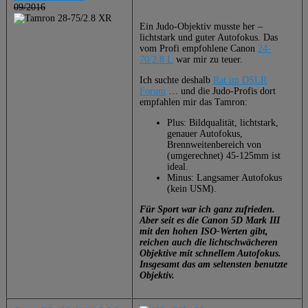
09/2016
Ein Judo-Objektiv musste her –
lichtstark und guter Autofokus. Das
vom Profi empfohlene Canon
24-
70/2.8 L
war mir zu teuer.
Ich suchte deshalb
Rat im DSLR
Forum
… und die Judo-Profis dort
empfahlen mir das Tamron:
Plus: Bildqualität, lichtstark,
genauer Autofokus,
Brennweitenbereich von
(umgerechnet) 45-125mm ist
ideal.
Minus: Langsamer Autofokus
(kein USM).
Für Sport war ich ganz zufrieden.
Aber seit es die Canon 5D Mark III
mit den hohen ISO-Werten gibt,
reichen auch die lichtschwächeren
Objektive mit schnellem Autofokus.
Insgesamt das am seltensten benutzte
Objektiv.