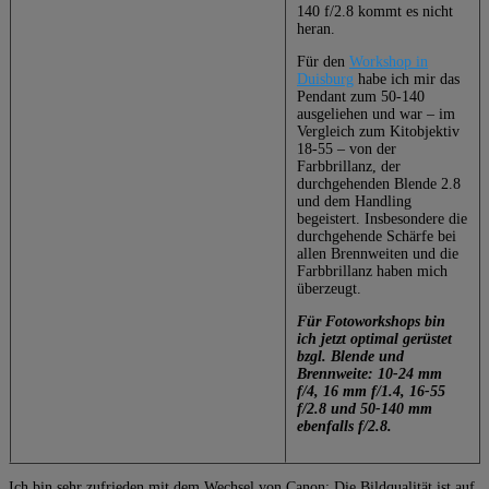
140 f/2.8 kommt es nicht
heran.
Für den
Workshop in
Duisburg
habe ich mir das
Pendant zum 50-140
ausgeliehen und war – im
Vergleich zum Kitobjektiv
18-55 – von der
Farbbrillanz, der
durchgehenden Blende 2.8
und dem Handling
begeistert. Insbesondere die
durchgehende Schärfe bei
allen Brennweiten und die
Farbbrillanz haben mich
überzeugt.
Für Fotoworkshops bin
ich jetzt optimal gerüstet
bzgl. Blende und
Brennweite: 10-24 mm
f/4, 16 mm f/1.4, 16-55
f/2.8 und 50-140 mm
ebenfalls f/2.8.
Ich bin sehr zufrieden mit dem Wechsel von Canon: Die Bildqualität ist auf