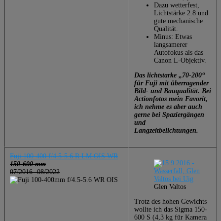
Dazu wetterfest,
Lichtstärke 2.8 und
gute mechanische
Qualität.
Minus: Etwas
langsamerer
Autofokus als das
Canon L-Objektiv.
Das lichtstarke „70-200“
für Fuji mit überragender
Bild- und Bauqualität. Bei
Actionfotos mein Favorit,
ich nehme es aber auch
gerne bei Spaziergängen
und
Langzeitbelichtungen.
Fuji 100-400 f/4.5-5.6 R LM OIS WR
150-600 mm
07/2016 -08/2022
Glen Valtos
Trotz des hohen Gewichts
wollte ich das Sigma 150-
600 S (4,3 kg für Kamera