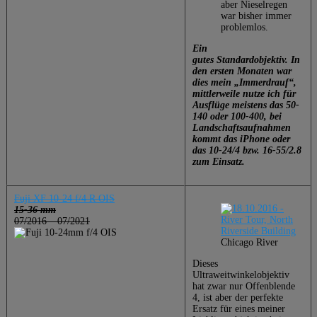
aber Nieselregen
war bisher immer
problemlos.
Ein
gutes Standardobjektiv. In
den ersten Monaten war
dies mein „Immerdrauf“,
mittlerweile nutze ich für
Ausflüge meistens das 50-
140 oder 100-400, bei
Landschaftsaufnahmen
kommt das iPhone oder
das 10-24/4 bzw. 16-55/2.8
zum Einsatz.
Fuji XF 10-24 f/4 R OIS
15-36 mm
07/2016 – 07/2021
Chicago River
Dieses
Ultraweitwinkelobjektiv
hat zwar nur Offenblende
4, ist aber der perfekte
Ersatz für eines meiner