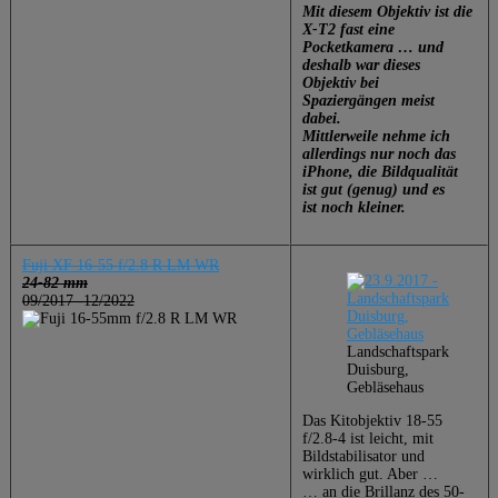
Mit diesem Objektiv ist die
X-T2 fast eine
Pocketkamera … und
deshalb war dieses
Objektiv bei
Spaziergängen meist
dabei.
Mittlerweile nehme ich
allerdings nur noch das
iPhone, die Bildqualität
ist gut (genug) und es
ist noch kleiner.
Fuji XF 16-55 f/2.8 R LM WR
24-82 mm
09/2017 -12/2022
Landschaftspark
Duisburg,
Gebläsehaus
Das Kitobjektiv 18-55
f/2.8-4 ist leicht, mit
Bildstabilisator und
wirklich gut. Aber …
… an die Brillanz des 50-