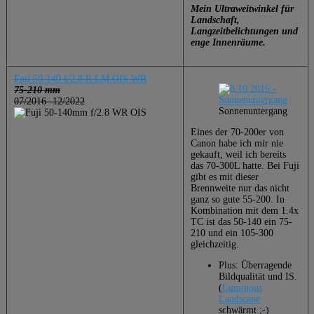
Mein Ultraweitwinkel für
Landschaft,
Langzeitbelichtungen und
enge Innenräume.
Fuji 50-140 f/2.8 R LM OIS WR
75-210 mm
07/2016 -12/2022
Sonnenuntergang
Eines der 70-200er von
Canon habe ich mir nie
gekauft, weil ich bereits
das 70-300L hatte. Bei Fuji
gibt es mit dieser
Brennweite nur das nicht
ganz so gute 55-200. In
Kombination mit dem 1.4x
TC ist das 50-140 ein 75-
210 und ein 105-300
gleichzeitig.
Plus: Überragende
Bildqualität und IS.
(
Luminous
Landscape
schwärmt ;-)