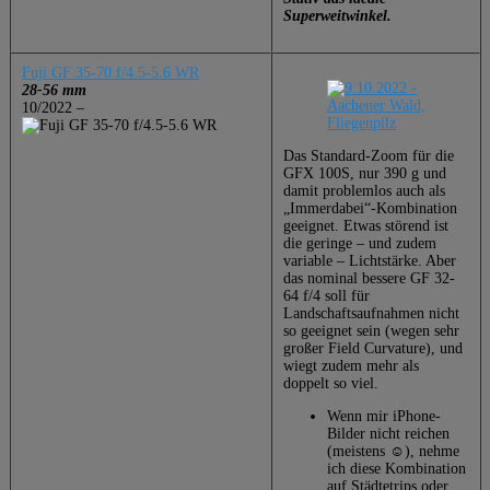
Superweitwinkel.
Fuji GF 35-70 f/4.5-5.6 WR
28-56 mm
10/2022 –
Das Standard-Zoom für die
GFX 100S, nur 390 g und
damit problemlos auch als
„Immerdabei“-Kombination
geeignet. Etwas störend ist
die geringe – und zudem
variable – Lichtstärke. Aber
das nominal bessere GF 32-
64 f/4 soll für
Landschaftsaufnahmen nicht
so geeignet sein (wegen sehr
großer Field Curvature), und
wiegt zudem mehr als
doppelt so viel.
Wenn mir iPhone-
Bilder nicht reichen
(meistens ☺️), nehme
ich diese Kombination
auf Städtetrips oder