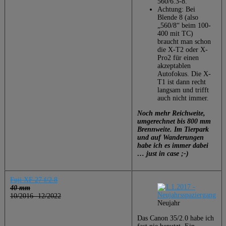
560/6.3-8.
Achtung: Bei
Blende 8 (also
„560/8“ beim 100-
400 mit TC)
braucht man schon
die X-T2 oder X-
Pro2 für einen
akzeptablen
Autofokus. Die X-
T1 ist dann recht
langsam und trifft
auch nicht immer.
Noch mehr Reichweite,
umgerechnet bis 800 mm
Brennweite. Im Tierpark
und auf Wanderungen
habe ich es immer dabei
… just in case ;-)
Fuji XF 27 f/2.8
40 mm
10/2016 -12/2022
Neujahr
Das Canon 35/2.0 habe ich