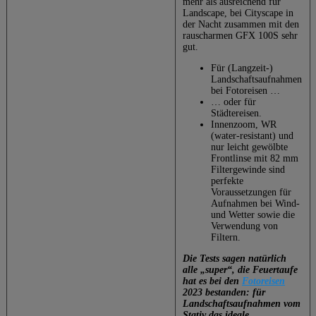
mehr als ausreichend für
Landscape, bei Cityscape in
der Nacht zusammen mit den
rauscharmen GFX 100S sehr
gut.
Für (Langzeit-)
Landschaftsaufnahmen
bei Fotoreisen …
… oder für
Städtereisen.
Innenzoom, WR
(water-resistant) und
nur leicht gewölbte
Frontlinse mit 82 mm
Filtergewinde sind
perfekte
Voraussetzungen für
Aufnahmen bei Wind-
und Wetter sowie die
Verwendung von
Filtern.
Die Tests sagen natürlich
alle „super“, die Feuertaufe
hat es bei den
Fotoreisen
2023 bestanden: für
Landschaftsaufnahmen vom
Stativ das ideale