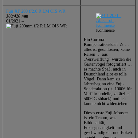
Fuji XF 200 f/2.0 R LM OIS WR
300/420 mm
01/2021 –
Kohlmeise
Ein Corona-
Kompensationskauf ☺️ …
alles ist geschlossen, keine
Reisen … aus
„Verzweiflung” wurden die
Gartenvögel fotografiert …
es machte Spaß, auch in
Deutschland gibt es tolle
Vögel. Dann kam zu
Jahresbeginn eine Fuji-
Sonderaktion (./. 1000€ für
Vorführmodelle, zusätzlich
500€ Cashback) und ich
konnte nicht widerstehen.
Dieses erste Fuji-Monster
ist ein Traum, was
Bildqualität,
Fokusgenauigkeit und -
geschwindigkeit und Bokeh
angeht … aber ein