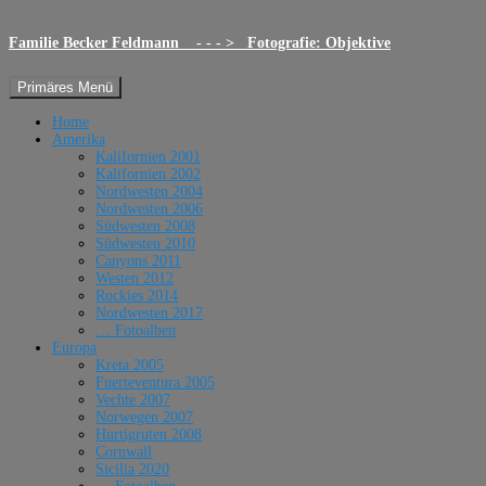
Familie Becker Feldmann - - - > Fotografie: Objektive
Suchen
Zum
Primäres Menü
Inhalt
springen
Home
Amerika
Kalifornien 2001
Kalifornien 2002
Nordwesten 2004
Nordwesten 2006
Südwesten 2008
Südwesten 2010
Canyons 2011
Westen 2012
Rockies 2014
Nordwesten 2017
… Fotoalben
Europa
Kreta 2005
Fuerteventura 2005
Vechte 2007
Norwegen 2007
Hurtigruten 2008
Cornwall
Sicilia 2020