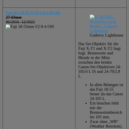
Fuji XF 18-55 f/2.8-4 R LM OIS
27-83mm
06/2016 -12/2022
Godrevy Lighthouse
Das Set-Objektiv für die
Fuji X-T1 und X-T2 liegt
bzgl. Brennweite und
Blende in der Mitte
zwischen den beiden
Canon-Set-Objektiven 24-
105/4 L IS und 24-70/2,8
L.
In allen Belangen ist
das Fuji 18-55
besser als das Canon
24-105 L.
Ein bisschen fehlt
mir der
Brennweitenbereich
bis 105 mm.
Zwar ohne „WR“
(Weather Resistent),