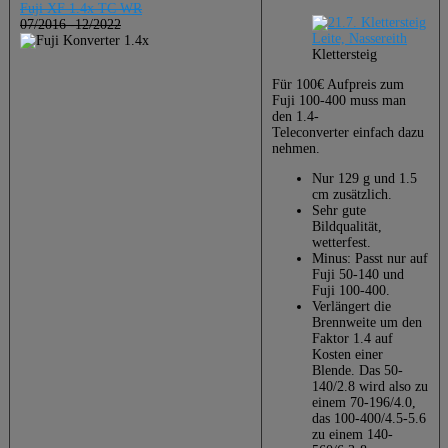
Fuji XF 1.4x TC WR
07/2016 -12/2022
Klettersteig
Für 100€ Aufpreis zum
Fuji 100-400 muss man
den 1.4-
Teleconverter einfach dazu
nehmen.
Nur 129 g und 1.5
cm zusätzlich.
Sehr gute
Bildqualität,
wetterfest.
Minus: Passt nur auf
Fuji 50-140 und
Fuji 100-400.
Verlängert die
Brennweite um den
Faktor 1.4 auf
Kosten einer
Blende. Das 50-
140/2.8 wird also zu
einem 70-196/4.0,
das 100-400/4.5-5.6
zu einem 140-