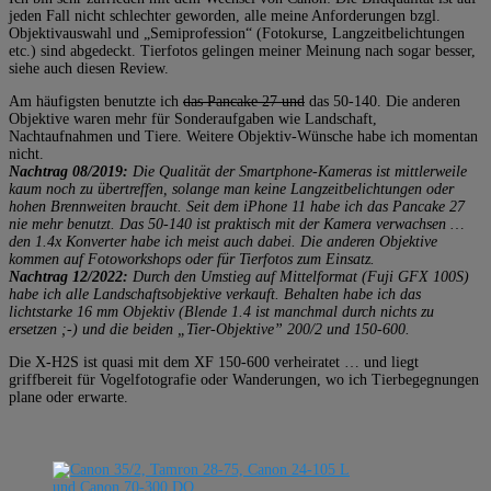
jeden Fall nicht schlechter geworden, alle meine Anforderungen bzgl.
Objektivauswahl und „Semiprofession“ (Fotokurse, Langzeitbelichtungen
etc.) sind abgedeckt. Tierfotos gelingen meiner Meinung nach sogar besser,
siehe auch diesen Review.
Am häufigsten benutzte ich
das Pancake 27 und
das 50-140. Die anderen
Objektive waren mehr für Sonderaufgaben wie Landschaft,
Nachtaufnahmen und Tiere. Weitere Objektiv-Wünsche habe ich momentan
nicht.
Nachtrag 08/2019:
Die Qualität der Smartphone-Kameras ist mittlerweile
kaum noch zu übertreffen, solange man keine Langzeitbelichtungen oder
hohen Brennweiten braucht. Seit dem iPhone 11 habe ich das Pancake 27
nie mehr benutzt. Das 50-140 ist praktisch mit der Kamera verwachsen …
den 1.4x Konverter habe ich meist auch dabei. Die anderen Objektive
kommen auf Fotoworkshops oder für Tierfotos zum Einsatz.
Nachtrag 12/2022:
Durch den Umstieg auf Mittelformat (Fuji GFX 100S)
habe ich alle Landschaftsobjektive verkauft. Behalten habe ich das
lichtstarke 16 mm Objektiv (Blende 1.4 ist manchmal durch nichts zu
ersetzen ;-) und die beiden „Tier-Objektive” 200/2 und 150-600.
Die X-H2S ist quasi mit dem XF 150-600 verheiratet … und liegt
griffbereit für Vogelfotografie oder Wanderungen, wo ich Tierbegegnungen
plane oder erwarte.