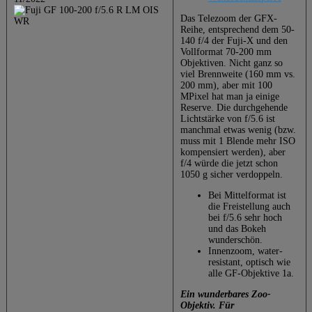
Das Telezoom der GFX-
Reihe, entsprechend dem 50-
140 f/4 der Fuji-X und den
Vollformat 70-200 mm
Objektiven. Nicht ganz so
viel Brennweite (160 mm vs.
200 mm), aber mit 100
MPixel hat man ja einige
Reserve. Die durchgehende
Lichtstärke von f/5.6 ist
manchmal etwas wenig (bzw.
muss mit 1 Blende mehr ISO
kompensiert werden), aber
f/4 würde die jetzt schon
1050 g sicher verdoppeln.
Bei Mittelformat ist
die Freistellung auch
bei f/5.6 sehr hoch
und das Bokeh
wunderschön.
Innenzoom, water-
resistant, optisch wie
alle GF-Objektive 1a.
Ein wunderbares Zoo-
Objektiv. Für