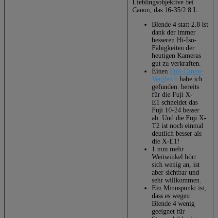
Lieblingsobjektive bei
Canon, das 16-35/2.8 L.
Blende 4 statt 2.8 ist
dank der immer
besseren Hi-Iso-
Fähigkeiten der
heutigen Kameras
gut zu verkraften.
Einen
Fuji-Canon-
Vergleich
habe ich
gefunden: bereits
für die Fuji X-
E1 schneidet das
Fuji 10-24 besser
ab. Und die Fuji X-
T2 ist noch einmal
deutlich besser als
die X-E1!
1 mm mehr
Weitwinkel hört
sich wenig an, ist
aber sichtbar und
sehr willkommen.
Ein Minuspunkt ist,
dass es wegen
Blende 4 wenig
geeignet für