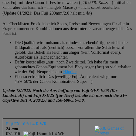
dass Fuji mit den Canon-L-Festbrennweiten (
„10.000€-Klasse“
) mithalten
kann, aber das kann ich – mangels Masse ;) – nicht selbst beurteilen.
(Update 01/2021: Das Fuji 200mm/2.0 hält mit. 👍)
Als Checklisten-Freak habe ich Specs, Preise und Bewertungen für alle in
Frage kommenden Kombinationen aus dem Internet zusammengestellt. Das
Fazit ist:
Die Qualität wird unisono als mindestens ebenbürtig beurteilt: die
Bildqualität oft als (deutlich) besser, vor allem die Schärfe wird
gelobt, das Bokeh als leicht unruhiger (kein Vollformat eben),
Autofokus als leicht schlechter.
Dafür kostet alles „nur“ noch Zweidrittel. Ich habe für mein
gebrauchtes Canon-Equipment bei Ebay sogar (fast) so viel erhalten
wie der Fuji-Neupreis beim
Händler
.
Ebenso erfreulich: Das jeweilige Fuji-Äquivalent wiegt nur
45%-50% der Canon-Kombination. Super :-)
Update 12/2022: Nach der Anschaffung von Fuji GFX 100S (für
Landschaft) und Fuji X-H2S (für Tiere) behalte ich nur noch die XF-
Objektive 16/1.4, 200/2.0 und 150-600/5.6-8.0.
Fuji FX 16 f/1.4 R WR
24 mm
07/2016 –