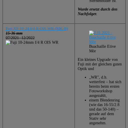
Sternenbilder ist.
Wurde ersetzt durch den
Nachfolger.
Fuji XF 10-24 f/4 R OIS WR (MK II)
15-36 mm
07/2021 -12/2022
Buachaille Etive
Mòr
Ein kleines Upgrade von
Fuji mit der gleichen guten
Optik und
„WR”, d.h.
wetterfest – hat sich
bereits beim ersten
Fotoworkshop
ausgezahlt,
einem Blendenring
(wie das 16-55/2.8
und das 50-140) –
gerade auf dem
Stativ sehr
angenehm.