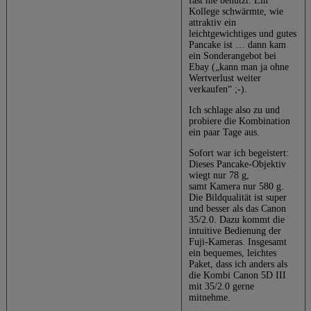
fast nie benutzt. Ein
Kollege schwärmte, wie
attraktiv ein
leichtgewichtiges und gutes
Pancake ist … dann kam
ein Sonderangebot bei
Ebay („kann man ja ohne
Wertverlust weiter
verkaufen“ ;-).
Ich schlage also zu und
probiere die Kombination
ein paar Tage aus.
Sofort war ich begeistert:
Dieses Pancake-Objektiv
wiegt nur 78 g,
samt Kamera nur 580 g.
Die Bildqualität ist super
und besser als das Canon
35/2.0. Dazu kommt die
intuitive Bedienung der
Fuji-Kameras. Insgesamt
ein bequemes, leichtes
Paket, dass ich anders als
die Kombi Canon 5D III
mit 35/2.0 gerne
mitnehme.