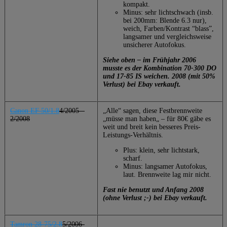
kompakt.
Minus: sehr lichtschwach (insb.
bei 200mm: Blende 6.3 nur),
weich, Farben/Kontrast “blass”,
langsamer und vergleichsweise
unsicherer Autofokus.
Siehe oben – im Frühjahr 2006
musste es der Kombination 70-300 DO
und 17-85 IS weichen.
2008 (mit 50%
Verlust) bei Ebay verkauft.
Canon EF 50/1.8
4/2005 –
„Alle“ sagen, diese Festbrennweite
2/2008
„müsse man haben„ – für 80€ gäbe es
weit und breit kein besseres Preis-
Leistungs-Verhältnis.
Plus: klein, sehr lichtstark,
scharf.
Minus: langsamer Autofokus,
laut. Brennweite lag mir nicht.
Fast nie benutzt und Anfang 2008
(ohne Verlust ;-) bei Ebay verkauft.
Tamron 28-75/2.8
5/2006-