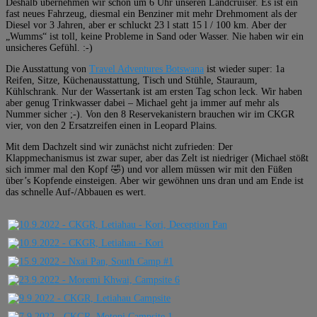
Deshalb übernehmen wir schon um 6 Uhr unseren Landcruiser. Es ist ein
fast neues Fahrzeug, diesmal ein Benziner mit mehr Drehmoment als der
Diesel vor 3 Jahren, aber er schluckt 23 l statt 15 l / 100 km. Aber der
„Wumms“ ist toll, keine Probleme in Sand oder Wasser. Nie haben wir ein
unsicheres Gefühl. :-)
Die Ausstattung von
Travel Adventures Botswana
ist wieder super: 1a
Reifen, Sitze, Küchenausstattung, Tisch und Stühle, Stauraum,
Kühlschrank. Nur der Wassertank ist am ersten Tag schon leck. Wir haben
aber genug Trinkwasser dabei – Michael geht ja immer auf mehr als
Nummer sicher ;-). Von den 8 Reservekanistern brauchen wir im CKGR
vier, von den 2 Ersatzreifen einen in Leopard Plains.
Mit dem Dachzelt sind wir zunächst nicht zufrieden: Der
Klappmechanismus ist zwar super, aber das Zelt ist niedriger (Michael stößt
sich immer mal den Kopf 🤣) und vor allem müssen wir mit den Füßen
über’s Kopfende einsteigen. Aber wir gewöhnen uns dran und am Ende ist
das schnelle Auf-/Abbauen es wert.