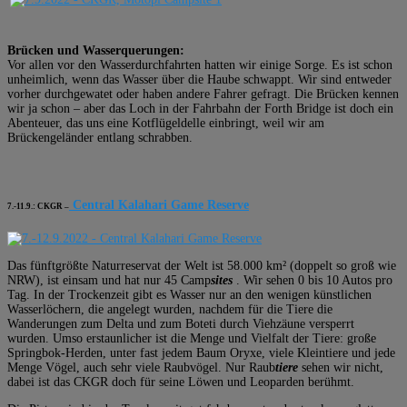
Brücken und Wasserquerungen:
Vor allen vor den Wasserdurchfahrten hatten wir einige Sorge. Es ist schon
unheimlich, wenn das Wasser über die Haube schwappt. Wir sind entweder
vorher durchgewatet oder haben andere Fahrer gefragt. Die Brücken kennen
wir ja schon – aber das Loch in der Fahrbahn der Forth Bridge ist doch ein
Abenteuer, das uns eine Kotflügeldelle einbringt, weil wir am
Brückengeländer entlang schrabben.
Central Kalahari Game Reserve
7.-11.9.: CKGR –
Das fünftgrößte Naturreservat der Welt ist 58.000 km² (doppelt so groß wie
NRW), ist einsam und hat nur 45 Camp
sites
. Wir sehen 0 bis 10 Autos pro
Tag. In der Trockenzeit gibt es Wasser nur an den wenigen künstlichen
Wasserlöchern, die angelegt wurden, nachdem für die Tiere die
Wanderungen zum Delta und zum Boteti durch Viehzäune versperrt
wurden. Umso erstaunlicher ist die Menge und Vielfalt der Tiere: große
Springbok-Herden, unter fast jedem Baum Oryxe, viele Kleintiere und jede
Menge Vögel, auch sehr viele Raubvögel. Nur Raub
tiere
sehen wir nicht,
dabei ist das CKGR doch für seine Löwen und Leoparden berühmt.