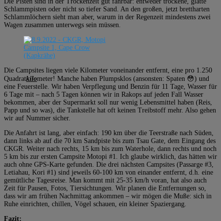
Die Pisten sind in der Trockenzeit gut fahrbar: entweder trockene, glatte
Schlammpisten oder nicht so tiefer Sand. An den großen, jetzt brettharten
Schlammlöchern sieht man aber, warum in der Regenzeit mindestens zwei
Wagen zusammen unterwegs sein müssen.
Die Campsites liegen viele Kilometer voneinander entfernt, eine pro 1.250
Quadrat
kilo
meter! Manche haben Plumpsklos (ansonsten: Spaten 😳) und
eine Feuerstelle. Wir haben Verpflegung und Benzin für 11 Tage, Wasser für
6 Tage mit – nach 5 Tagen können wir in Rakops auf jeden Fall Wasser
bekommen, aber der Supermarkt soll nur wenig Lebensmittel haben (Reis,
Papp und so was), die Tankstelle hat oft keinen Treibstoff mehr. Also gehen
wir auf Nummer sicher.
Die Anfahrt ist lang, aber einfach: 190 km über die Teerstraße nach Süden,
dann links ab auf die 70 km Sandpiste bis zum Tsau Gate, dem Eingang des
CKGR. Weiter nach rechts, 15 km bis zum Waterhole, dann rechts und noch
5 km bis zur ersten Campsite Motopi #1. Ich glaube wirklich, das hätten wir
auch ohne GPS-Karte gefunden. Die drei nächsten Campsites (Passarge #3,
Letiahau, Kori #1) sind jeweils 60-100 km von einander entfernt, d.h. eine
gemütliche Tagesreise. Man kommt mit 25-35 km/h voran, hat also auch
Zeit für Pausen, Fotos, Tiersichtungen. Wir planen die Entfernungen so,
dass wir am frühen Nachmittag ankommen – wir mögen die Muße: sich in
Ruhe einrichten, chillen, Vögel schauen, ein kleiner Spaziergang.
Fazit: