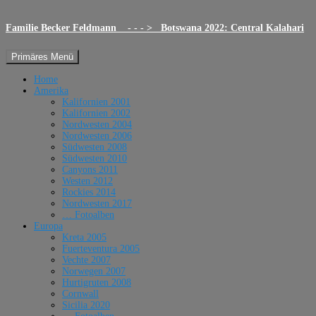
Familie Becker Feldmann - - - > Botswana 2022: Central Kalahari
Suchen
Zum
Primäres Menü
Inhalt
springen
Home
Amerika
Kalifornien 2001
Kalifornien 2002
Nordwesten 2004
Nordwesten 2006
Südwesten 2008
Südwesten 2010
Canyons 2011
Westen 2012
Rockies 2014
Nordwesten 2017
… Fotoalben
Europa
Kreta 2005
Fuerteventura 2005
Vechte 2007
Norwegen 2007
Hurtigruten 2008
Cornwall
Sicilia 2020