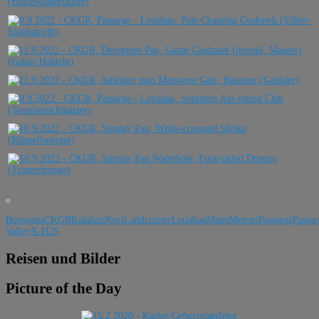
Botswana
CKGR
Kalahari
Kori
Landcruiser
Letiahau
Maun
Motopi
Passarge
Passar
Valley
X-H2S
Reisen und Bilder
Picture of the Day