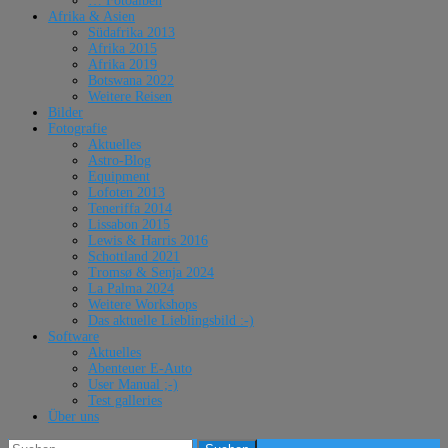
… Fotoalben
Afrika & Asien
Südafrika 2013
Afrika 2015
Afrika 2019
Botswana 2022
Weitere Reisen
Bilder
Fotografie
Aktuelles
Astro-Blog
Equipment
Lofoten 2013
Teneriffa 2014
Lissabon 2015
Lewis & Harris 2016
Schottland 2021
Tromsø & Senja 2024
La Palma 2024
Weitere Workshops
Das aktuelle Lieblingsbild :-)
Software
Aktuelles
Abenteuer E-Auto
User Manual ;-)
Test galleries
Über uns
Suchen