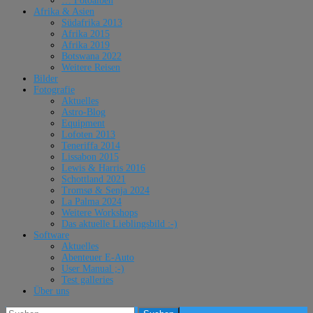
… Fotoalben
Afrika & Asien
Südafrika 2013
Afrika 2015
Afrika 2019
Botswana 2022
Weitere Reisen
Bilder
Fotografie
Aktuelles
Astro-Blog
Equipment
Lofoten 2013
Teneriffa 2014
Lissabon 2015
Lewis & Harris 2016
Schottland 2021
Tromsø & Senja 2024
La Palma 2024
Weitere Workshops
Das aktuelle Lieblingsbild :-)
Software
Aktuelles
Abenteuer E-Auto
User Manual ;-)
Test galleries
Über uns
Suchen