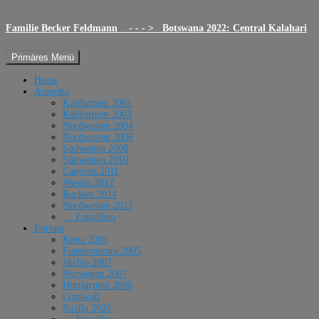
Familie Becker Feldmann - - - > Botswana 2022: Central Kalahari
Suchen
Zum
Primäres Menü
Inhalt
springen
Home
Amerika
Kalifornien 2001
Kalifornien 2002
Nordwesten 2004
Nordwesten 2006
Südwesten 2008
Südwesten 2010
Canyons 2011
Westen 2012
Rockies 2014
Nordwesten 2017
… Fotoalben
Europa
Kreta 2005
Fuerteventura 2005
Vechte 2007
Norwegen 2007
Hurtigruten 2008
Cornwall
Sicilia 2020