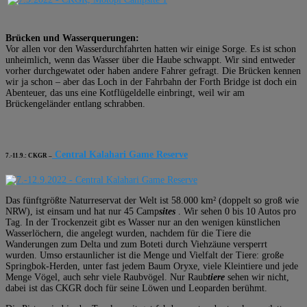
Brücken und Wasserquerungen:
Vor allen vor den Wasserdurchfahrten hatten wir einige Sorge. Es ist schon
unheimlich, wenn das Wasser über die Haube schwappt. Wir sind entweder
vorher durchgewatet oder haben andere Fahrer gefragt. Die Brücken kennen
wir ja schon – aber das Loch in der Fahrbahn der Forth Bridge ist doch ein
Abenteuer, das uns eine Kotflügeldelle einbringt, weil wir am
Brückengeländer entlang schrabben.
Central Kalahari Game Reserve
7.-11.9.: CKGR –
Das fünftgrößte Naturreservat der Welt ist 58.000 km² (doppelt so groß wie
NRW), ist einsam und hat nur 45 Camp
sites
. Wir sehen 0 bis 10 Autos pro
Tag. In der Trockenzeit gibt es Wasser nur an den wenigen künstlichen
Wasserlöchern, die angelegt wurden, nachdem für die Tiere die
Wanderungen zum Delta und zum Boteti durch Viehzäune versperrt
wurden. Umso erstaunlicher ist die Menge und Vielfalt der Tiere: große
Springbok-Herden, unter fast jedem Baum Oryxe, viele Kleintiere und jede
Menge Vögel, auch sehr viele Raubvögel. Nur Raub
tiere
sehen wir nicht,
dabei ist das CKGR doch für seine Löwen und Leoparden berühmt.