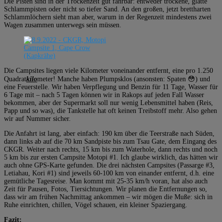
Die Pisten sind in der Trockenzeit gut fahrbar: entweder trockene, glatte
Schlammpisten oder nicht so tiefer Sand. An den großen, jetzt brettharten
Schlammlöchern sieht man aber, warum in der Regenzeit mindestens zwei
Wagen zusammen unterwegs sein müssen.
Die Campsites liegen viele Kilometer voneinander entfernt, eine pro 1.250
Quadrat
kilo
meter! Manche haben Plumpsklos (ansonsten: Spaten 😳) und
eine Feuerstelle. Wir haben Verpflegung und Benzin für 11 Tage, Wasser für
6 Tage mit – nach 5 Tagen können wir in Rakops auf jeden Fall Wasser
bekommen, aber der Supermarkt soll nur wenig Lebensmittel haben (Reis,
Papp und so was), die Tankstelle hat oft keinen Treibstoff mehr. Also gehen
wir auf Nummer sicher.
Die Anfahrt ist lang, aber einfach: 190 km über die Teerstraße nach Süden,
dann links ab auf die 70 km Sandpiste bis zum Tsau Gate, dem Eingang des
CKGR. Weiter nach rechts, 15 km bis zum Waterhole, dann rechts und noch
5 km bis zur ersten Campsite Motopi #1. Ich glaube wirklich, das hätten wir
auch ohne GPS-Karte gefunden. Die drei nächsten Campsites (Passarge #3,
Letiahau, Kori #1) sind jeweils 60-100 km von einander entfernt, d.h. eine
gemütliche Tagesreise. Man kommt mit 25-35 km/h voran, hat also auch
Zeit für Pausen, Fotos, Tiersichtungen. Wir planen die Entfernungen so,
dass wir am frühen Nachmittag ankommen – wir mögen die Muße: sich in
Ruhe einrichten, chillen, Vögel schauen, ein kleiner Spaziergang.
Fazit: