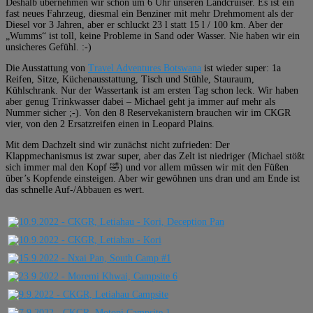
Deshalb übernehmen wir schon um 6 Uhr unseren Landcruiser. Es ist ein
fast neues Fahrzeug, diesmal ein Benziner mit mehr Drehmoment als der
Diesel vor 3 Jahren, aber er schluckt 23 l statt 15 l / 100 km. Aber der
„Wumms“ ist toll, keine Probleme in Sand oder Wasser. Nie haben wir ein
unsicheres Gefühl. :-)
Die Ausstattung von
Travel Adventures Botswana
ist wieder super: 1a
Reifen, Sitze, Küchenausstattung, Tisch und Stühle, Stauraum,
Kühlschrank. Nur der Wassertank ist am ersten Tag schon leck. Wir haben
aber genug Trinkwasser dabei – Michael geht ja immer auf mehr als
Nummer sicher ;-). Von den 8 Reservekanistern brauchen wir im CKGR
vier, von den 2 Ersatzreifen einen in Leopard Plains.
Mit dem Dachzelt sind wir zunächst nicht zufrieden: Der
Klappmechanismus ist zwar super, aber das Zelt ist niedriger (Michael stößt
sich immer mal den Kopf 🤣) und vor allem müssen wir mit den Füßen
über’s Kopfende einsteigen. Aber wir gewöhnen uns dran und am Ende ist
das schnelle Auf-/Abbauen es wert.