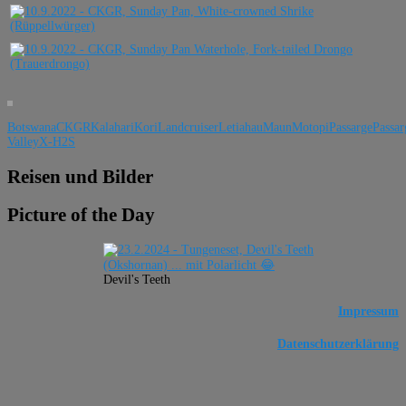
Botswana
CKGR
Kalahari
Kori
Landcruiser
Letiahau
Maun
Motopi
Passarge
Passar
Valley
X-H2S
Reisen und Bilder
Picture of the Day
Devil's Teeth
Impressum
Datenschutzerklärung