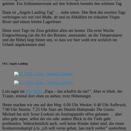
geleitet. Ein Schlummertrunk auf den Schreck beendet den schönen Tag.
Dann ist „Angels Landing Tag“ … siehe unten. Den Rest des zweiten Tags
verbringen wir mit viel Muße, ab und zu Abkühlen im eiskalten Virgin
River und einem letzten Lagerfeuer.
Diese zwei Tage im Zion gefallen allen am besten. Die erste Woche
Eingewöhnung (an die Art des Reisens, aneinander, an die Temperaturen
und die Höhe) liegt hinter uns, so dass wir hier wohl erst wirklich im
Urlaub angekommen sind.
18.6.: Angels Landing
Luis sagte im
Juli 2010
: „Papa – das schaffst du nie!“. Aber er blieb, der
Traum, einmal dort oben zu stehen, trotz Höhenangst.
Heute machen wir uns auf den Weg: 6:00 Uhr Wecker, 6:40 Uhr Aufbruch,
7:00 Uhr Shuttle, 7:25 Uhr Start am Shuttle-Haltepunkt
The Grotto
.
Michael hat sich
Scout Lookout
als Austiegspunkt offen gelassen … aber
alles geht super, selbst der ein oder andere Blick in die Tiefe geht
problemlos. Wahrscheinlich auch, weil keine Kinder dabei sind, die einen
Konkurrenzkampf à la „
ich
will vorne gehen, lass mich
vorbei“
ausfechten.