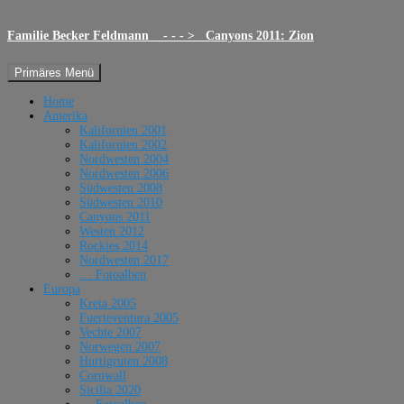
Familie Becker Feldmann - - - > Canyons 2011: Zion
Suchen
Zum
Primäres Menü
Inhalt
springen
Home
Amerika
Kalifornien 2001
Kalifornien 2002
Nordwesten 2004
Nordwesten 2006
Südwesten 2008
Südwesten 2010
Canyons 2011
Westen 2012
Rockies 2014
Nordwesten 2017
… Fotoalben
Europa
Kreta 2005
Fuerteventura 2005
Vechte 2007
Norwegen 2007
Hurtigruten 2008
Cornwall
Sicilia 2020