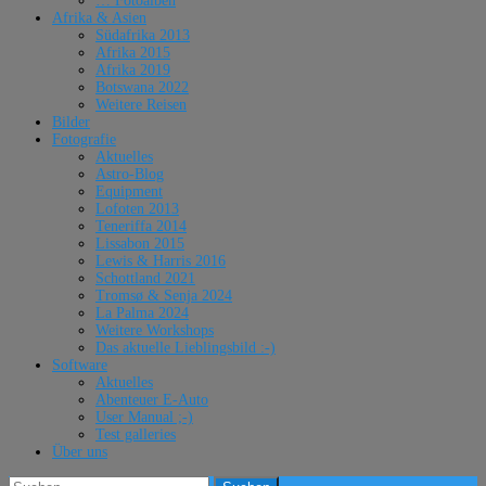
… Fotoalben
Afrika & Asien
Südafrika 2013
Afrika 2015
Afrika 2019
Botswana 2022
Weitere Reisen
Bilder
Fotografie
Aktuelles
Astro-Blog
Equipment
Lofoten 2013
Teneriffa 2014
Lissabon 2015
Lewis & Harris 2016
Schottland 2021
Tromsø & Senja 2024
La Palma 2024
Weitere Workshops
Das aktuelle Lieblingsbild :-)
Software
Aktuelles
Abenteuer E-Auto
User Manual ;-)
Test galleries
Über uns
Suchen