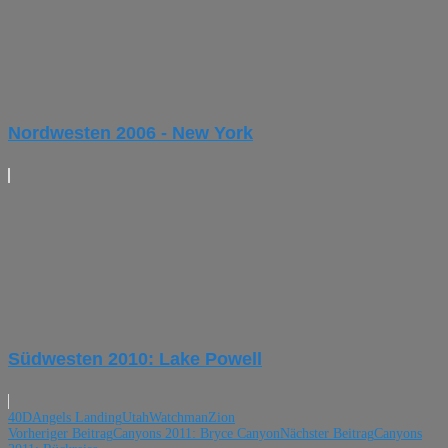
Nordwesten 2006 - New York
Südwesten 2010: Lake Powell
40D
Angels Landing
Utah
Watchman
Zion
Beitragsnavigation
Vorheriger Beitrag
Canyons 2011: Bryce Canyon
Nächster Beitrag
Canyons