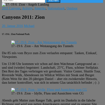
nach:
2011 Canyons
,
Activity
,
Amerika
,
Nationalpark
,
Outdoor
Canyons 2011: Zion
20. Januar 2016
Michael
17.-19.6.:
Zion National Park
17.-19.6. Zion – Am Westausgang des Tunnels
Die 85 mls vom Bryce zum Zion verlaufen entspannt: Tanken, Einkauf,
Viewpoints.
Um 13:00 Uhr kommen wir schon auf dem Watchman Campground an –
und sind (wieder) begeistert: Landschaft, 25°C, Fluss, schöner Stellplatz.
Den Rest des Tages verbringen wir geruhsam: Visitor Center, Shuttle Tour,
Riverside Walk, Abendessen im Wildcat Willies mit Steak und Burger.
(Kein Wein für den 20-jährigen Daniel – aber ein zwinkernder Hinweis,
dass keiner kontrolliert, was sich in seinem Glas tatsächlich befindet ;-) .)
17.-19.6. Zion – Idylle, Fluss und Aussichten vom CG
Abends geht Mutter zum Ranger Talk, gerät im Dunkeln in die falsche
Richtung und wird von netten Amerikanern gerettet und zu unserer Site