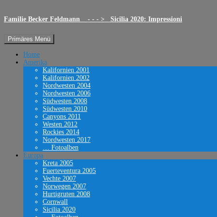
Familie Becker Feldmann - - - > Sicilia 2020: Impressioni
Suchen
Zum
Primäres Menü
Inhalt
springen
Home
Amerika
Kalifornien 2001
Kalifornien 2002
Nordwesten 2004
Nordwesten 2006
Südwesten 2008
Südwesten 2010
Canyons 2011
Westen 2012
Rockies 2014
Nordwesten 2017
… Fotoalben
Europa
Kreta 2005
Fuerteventura 2005
Vechte 2007
Norwegen 2007
Hurtigruten 2008
Cornwall
Sicilia 2020