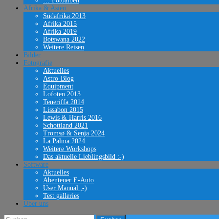
… Fotoalben
Afrika & Asien
Südafrika 2013
Afrika 2015
Afrika 2019
Botswana 2022
Weitere Reisen
Bilder
Fotografie
Aktuelles
Astro-Blog
Equipment
Lofoten 2013
Teneriffa 2014
Lissabon 2015
Lewis & Harris 2016
Schottland 2021
Tromsø & Senja 2024
La Palma 2024
Weitere Workshops
Das aktuelle Lieblingsbild :-)
Software
Aktuelles
Abenteuer E-Auto
User Manual ;-)
Test galleries
Über uns
Suchen