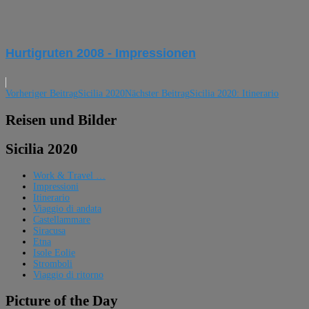
Hurtigruten 2008 - Impressionen
Beitragsnavigation
Vorheriger Beitrag
Sicilia 2020
Nächster Beitrag
Sicilia 2020: Itinerario
Reisen und Bilder
Sicilia 2020
Work & Travel …
Impressioni
Itinerario
Viaggio di andata
Castellammare
Siracusa
Etna
Isole Eolie
Stromboli
Viaggio di ritorno
Picture of the Day