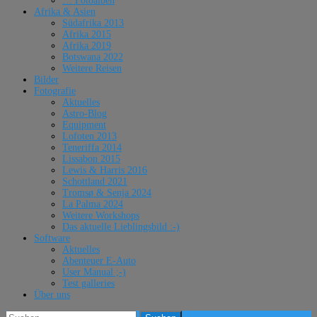
… Fotoalben
Afrika & Asien
Südafrika 2013
Afrika 2015
Afrika 2019
Botswana 2022
Weitere Reisen
Bilder
Fotografie
Aktuelles
Astro-Blog
Equipment
Lofoten 2013
Teneriffa 2014
Lissabon 2015
Lewis & Harris 2016
Schottland 2021
Tromsø & Senja 2024
La Palma 2024
Weitere Workshops
Das aktuelle Lieblingsbild :-)
Software
Aktuelles
Abenteuer E-Auto
User Manual ;-)
Test galleries
Über uns
Suchen