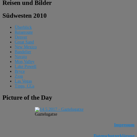
Reisen und Bilder
Südwesten 2010
Überblick
Reiseroute
Denver
Great Sand
New Mexico
Bandelier
Navajo
Mon,Valley
Lake Powell
Bryce
Zion
Las Vegas
Tipps, CGs
Picture of the Day
Gaztelugatxe
Impressum
Datenschutzerklärung