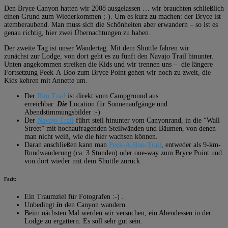
Den Bryce Canyon hatten wir 2008 ausgelassen … wir brauchten schließlich
einen Grund zum Wiederkommen ;-). Um es kurz zu machen: der Bryce ist
atemberaubend. Man muss sich die Schönheiten aber erwandern – so ist es
genau richtig, hier zwei Übernachtungen zu haben.
Der zweite Tag ist unser Wandertag. Mit dem Shuttle fahren wir
zunächst zur Lodge, von dort geht es zu fünft den Navajo Trail hinunter.
Unten angekommen streiken die Kids und wir trennen uns – die längere
Fortsetzung Peek-A-Boo zum Bryce Point gehen wir noch zu zweit, die
Kids kehren mit Annette um.
Der
Rim Trail
ist direkt vom Campground aus
erreichbar.
Die
Location für Sonnenaufgänge und
Abendstimmungsbilder :-)
Der
Navajo Trail
führt steil hinunter vom Canyonrand, in die “Wall
Street” mit hochaufragenden Steilwänden und Bäumen, von denen
man nicht weiß, wie die hier wachsen können.
Daran anschließen kann man
Peek-A-Boo-Trail
, entweder als 9-km-
Rundwanderung (ca. 3 Stunden) oder one-way zum Bryce Point und
von dort wieder mit dem Shuttle zurück.
Fazit:
Ein Traumziel für Fotografen :-) .
Unbedingt
in
den Canyon wandern.
Beim nächsten Mal werden wir versuchen, ein Abendessen in der
Lodge zu ergattern. Es soll sehr gut sein.