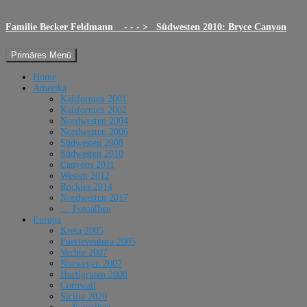
Familie Becker Feldmann - - - > Südwesten 2010: Bryce Canyon
Suchen
Zum
Primäres Menü
Inhalt
springen
Home
Amerika
Kalifornien 2001
Kalifornien 2002
Nordwesten 2004
Nordwesten 2006
Südwesten 2008
Südwesten 2010
Canyons 2011
Westen 2012
Rockies 2014
Nordwesten 2017
… Fotoalben
Europa
Kreta 2005
Fuerteventura 2005
Vechte 2007
Norwegen 2007
Hurtigruten 2008
Cornwall
Sicilia 2020