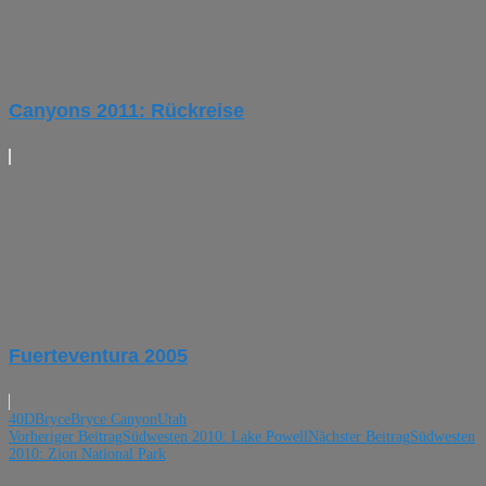
Canyons 2011: Rückreise
Fuerteventura 2005
40D
Bryce
Bryce Canyon
Utah
Beitragsnavigation
Vorheriger Beitrag
Südwesten 2010: Lake Powell
Nächster Beitrag
Südwesten
2010: Zion National Park